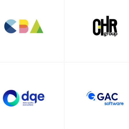
BA
CHR
Group
QE
GAC
ftware
Software