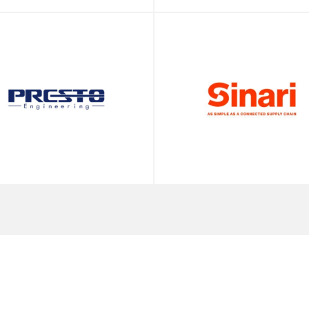
esto
Sinari
gineering
Group