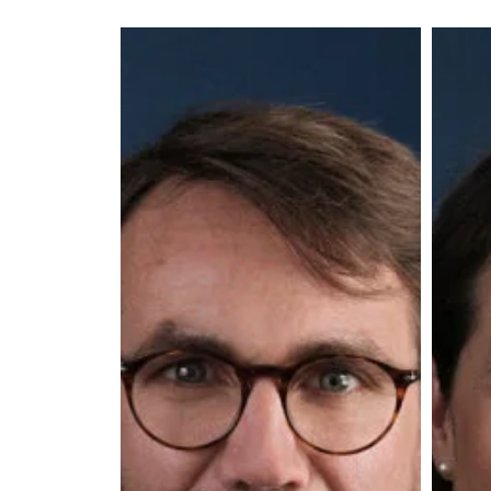
Antoine
Laure
Dary
Dacha