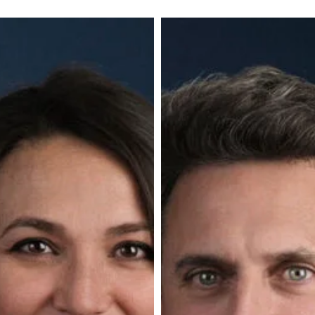
Alexis
ry
Kemlin