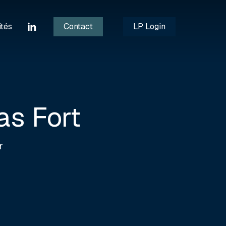
linkedin
ités
Contact
LP Login
s Fort
r