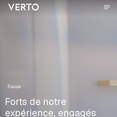
Skip
Menu
to
main
content
Équipe
Forts de notre
expérience, engagés